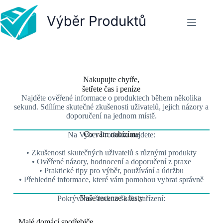
Nakupujte chytře,
šetřete čas i peníze
Najděte ověřené informace o produktech během několika
sekund. Sdílíme skutečné zkušenosti uživatelů, jejich názory a
doporučení na jednom místě.
Co vám nabízíme
Na Vyber Produktu najdete:
• Zkušenosti skutečných uživatelů s různými produkty
• Ověřené názory, hodnocení a doporučení z praxe
• Praktické tipy pro výběr, používání a údržbu
• Přehledné informace, které vám pomohou vybrat správně
Naše recenze a testy
Pokrýváme širokou škálu zařízení:
Malé domácí spotřebiče