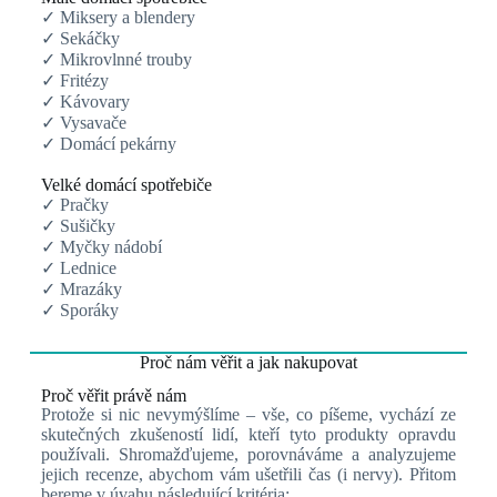
✓ Miksery a blendery
✓ Sekáčky
✓ Mikrovlnné trouby
✓ Fritézy
✓ Kávovary
✓ Vysavače
✓ Domácí pekárny
Velké domácí spotřebiče
✓ Pračky
✓ Sušičky
✓ Myčky nádobí
✓ Lednice
✓ Mrazáky
✓ Sporáky
Proč nám věřit a jak nakupovat
Proč věřit právě nám
Protože si nic nevymýšlíme – vše, co píšeme, vychází ze
skutečných zkušeností lidí, kteří tyto produkty opravdu
používali. Shromažďujeme, porovnáváme a analyzujeme
jejich recenze, abychom vám ušetřili čas (i nervy). Přitom
bereme v úvahu následující kritéria: