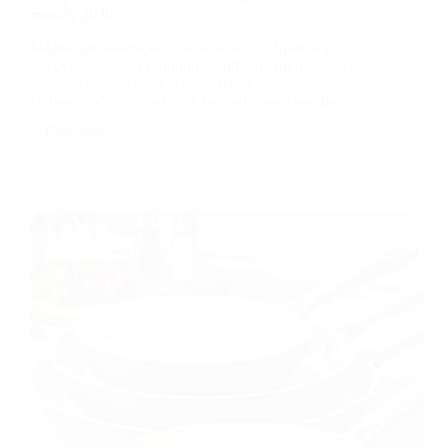
modely 2026
Můžete mít sebelepší zrnkovou kávu i špičkový
kávovar, ale bez kvalitního ručního mlýnku na kávu
nikdy nedostanete z každého zrna maximum.
Nejlepší ruční mlýnek na kávu totiž nerozhoduje…
Číst více
Nejlepší
ruční
mlýnek
na
kávu
–
jak
vybrat
+
TOP
modely
2026