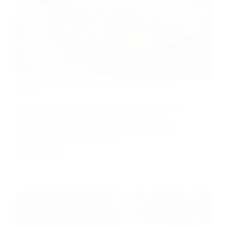
Nejlepší keramické pánve: jak vybrat tu správnou +
recenze
Vybrat opravdu nejlepší keramickou pánev může být
překvapivě náročné. Na první pohled vypadají
všechny podobně – světlý povrch, moderní design a
sliby o zdravém vaření bez tuku. V…
Číst více
Nejlepší
keramické
pánve:
jak
vybrat
tu
správnou
+
recenze