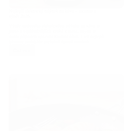
Nejlepší elektrický mlýnek na kávu – recenze a
výběr 2026.
Výběr správného elektrického mlýnku na kávu je
jeden z nejdůležitějších kroků k tomu, abyste si
doma připravili opravdu kvalitní šálek. I ten nejlepší
kávovar nedokáže zachránit špatně namletá…
Číst více
Nejlepší
elektrický
mlýnek
na
kávu
–
recenze
a
výběr
2026.