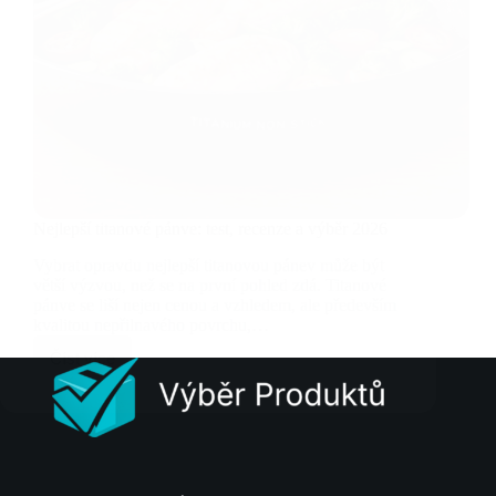
Nejlepší titanové pánve: test, recenze a výběr 2026
Vybrat opravdu nejlepší titanovou pánev může být
větší výzvou, než se na první pohled zdá. Titanové
pánve se liší nejen cenou a vzhledem, ale především
kvalitou nepřilnavého povrchu,…
Číst více
Nejlepší
titanové
pánve:
test,
recenze
a
výběr