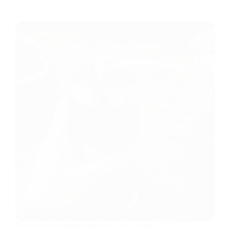
Nejlepší ruční mlýnek na kávu – jak vybrat + TOP