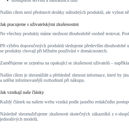
dostupnost servisu a náhradních dílů
Naším cílem není představit desítky náhodných produktů, ale vybrat něko
Jak pracujeme s uživatelskými zkušenostmi
Ne všechny produkty máme možnost dlouhodobě osobně testovat. Proto p
Při výběru doporučených produktů sledujeme především dlouhodobé uži
se produkty chovají při běžném používání v domácnostech.
Zaměřujeme se zejména na opakující se zkušenosti uživatelů – například
Naším cílem je shromáždit a přehledně shrnout informace, které by jin
a udělat informovanější rozhodnutí při nákupu.
Jak vznikají naše články
Každý článek na našem webu vzniká podle jasného redakčního postupu.
Následně shromažďujeme zkušenosti skutečných zákazníků z e-shopů,
jednotlivých modelů.