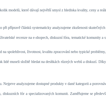
lik modelů, které dávají největší smysl z hlediska kvality, ceny a reáln
ři přípravě článků systematicky analyzujeme zkušenosti skutečných už
vatelské recenze na e-shopech, diskuzní fóra, tematické komunity a s
 na spolehlivost, životnost, kvalitu zpracování nebo typické problémy,
ak lidé museli složitě hledat na desítkách různých webů a diskuzí. Dí
 Nejprve analyzujeme dostupné produkty v dané kategorii a porovnávám
 diskuzních fór a specializovaných komunit. Zaměřujeme se předevš