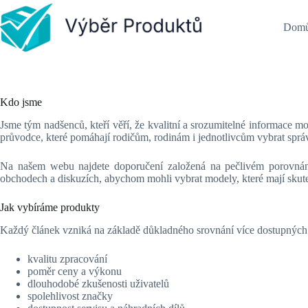
Skip
to
Dom
content
Kdo jsme
Jsme tým nadšenců, kteří věří, že kvalitní a srozumitelné informace mo
průvodce, které pomáhají rodičům, rodinám i jednotlivcům vybrat sprá
Na našem webu najdete doporučení založená na pečlivém porovnání
obchodech a diskuzích, abychom mohli vybrat modely, které mají skut
Jak vybíráme produkty
Každý článek vzniká na základě důkladného srovnání více dostupnýc
kvalitu zpracování
poměr ceny a výkonu
dlouhodobé zkušenosti uživatelů
spolehlivost značky