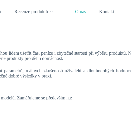
ů
Recenze produktů
O nás
Kontakt
hou lidem ušetřit čas, peníze i zbytečné starosti při výběru produktů.
vné produkty pro děti i domácnost.
 parametrů, reálných zkušeností uživatelů a dlouhodobých hodnoc
ečně dobré výsledky v praxi.
h modelů. Zaměřujeme se především na: