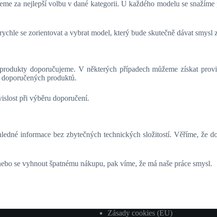
eme za nejlepší volbu v dané kategorii. U každého modelu se snažíme p
ychle se zorientovat a vybrat model, který bude skutečně dávat smysl z
 produkty doporučujeme. V některých případech můžeme získat proviz
dí doporučených produktů.
slost při výběru doporučení.
ledné informace bez zbytečných technických složitostí. Věříme, že do
nebo se vyhnout špatnému nákupu, pak víme, že má naše práce smysl.
Zásady cookies (EU)