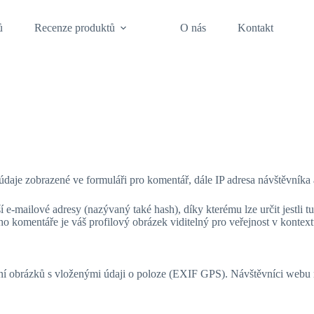
ů
Recenze produktů
O nás
Kontakt
aje zobrazené ve formuláři pro komentář, dále IP adresa návštěvníka a
e-mailové adresy (nazývaný také hash), díky kterému lze určit jestli 
šeho komentáře je váš profilový obrázek viditelný pro veřejnost v konte
ní obrázků s vloženými údaji o poloze (EXIF GPS). Návštěvníci webu m