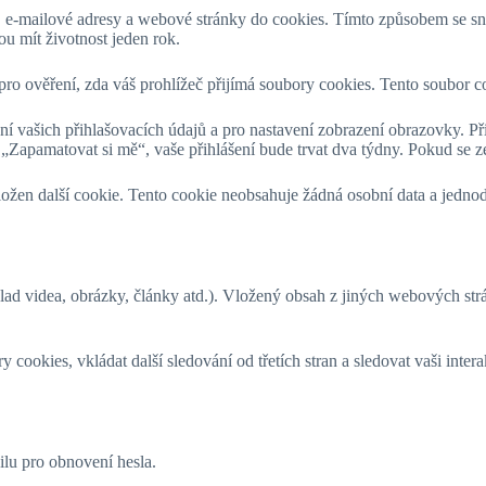
a, e-mailové adresy a webové stránky do cookies. Tímto způsobem se s
u mít životnost jeden rok.
pro ověření, zda váš prohlížeč přijímá soubory cookies. Tento soubor co
ní vašich přihlašovacích údajů a pro nastavení zobrazení obrazovky. Př
 „Zapamatovat si mě“, vaše přihlášení bude trvat dva týdny. Pokud se z
žen další cookie. Tento cookie neobsahuje žádná osobní data a jednoduš
ad videa, obrázky, články atd.). Vložený obsah z jiných webových str
ookies, vkládat další sledování od třetích stran a sledovat vaši inte
lu pro obnovení hesla.