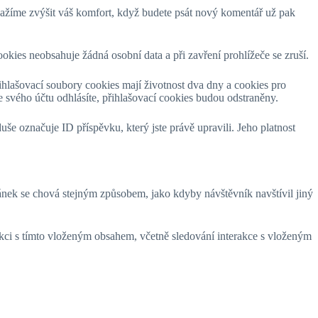
nažíme zvýšit váš komfort, když budete psát nový komentář už pak
okies neobsahuje žádná osobní data a při zavření prohlížeče se zruší.
ihlašovací soubory cookies mají životnost dva dny a cookies pro
e svého účtu odhlásíte, přihlašovací cookies budou odstraněny.
e označuje ID příspěvku, který jste právě upravili. Jeho platnost
ánek se chová stejným způsobem, jako kdyby návštěvník navštívil jiný
rakci s tímto vloženým obsahem, včetně sledování interakce s vloženým