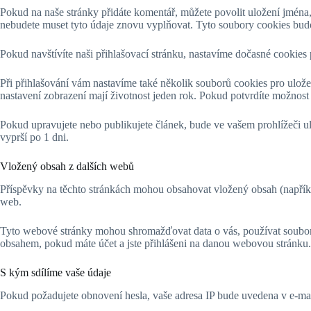
Pokud na naše stránky přidáte komentář, můžete povolit uložení jmén
nebudete muset tyto údaje znovu vyplňovat. Tyto soubory cookies budo
Pokud navštívíte naši přihlašovací stránku, nastavíme dočasné cookies 
Při přihlašování vám nastavíme také několik souborů cookies pro ulože
nastavení zobrazení mají životnost jeden rok. Pokud potvrdíte možnost
Pokud upravujete nebo publikujete článek, bude ve vašem prohlížeči ulo
vyprší po 1 dni.
Vložený obsah z dalších webů
Příspěvky na těchto stránkách mohou obsahovat vložený obsah (napříkl
web.
Tyto webové stránky mohou shromažďovat data o vás, používat soubory c
obsahem, pokud máte účet a jste přihlášeni na danou webovou stránku.
S kým sdílíme vaše údaje
Pokud požadujete obnovení hesla, vaše adresa IP bude uvedena v e-mai