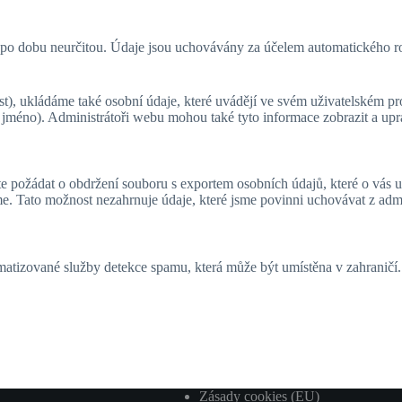
o dobu neurčitou. Údaje jsou uchovávány za účelem automatického roz
ost), ukládáme také osobní údaje, které uvádějí ve svém uživatelském p
 jméno). Administrátoři webu mohou také tyto informace zobrazit a upr
e požádat o obdržení souboru s exportem osobních údajů, které o vás u
e. Tato možnost nezahrnuje údaje, které jsme povinni uchovávat z adm
tizované služby detekce spamu, která může být umístěna v zahraničí.
Zásady cookies (EU)