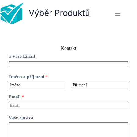
Kontakt
a Vaše Email
Jméno a příjmení
*
K
P
ř
ř
Email
*
e
í
s
j
t
m
n
e
Vaše zpráva
í
n
j
í
m
é