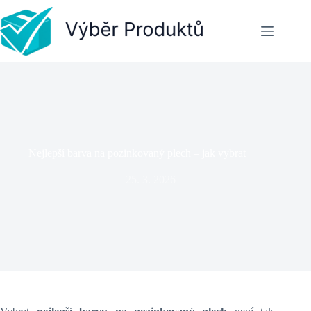
Skip
to
content
Nejlepší barva na pozinkovaný plech – jak vybrat
25. 3. 2026