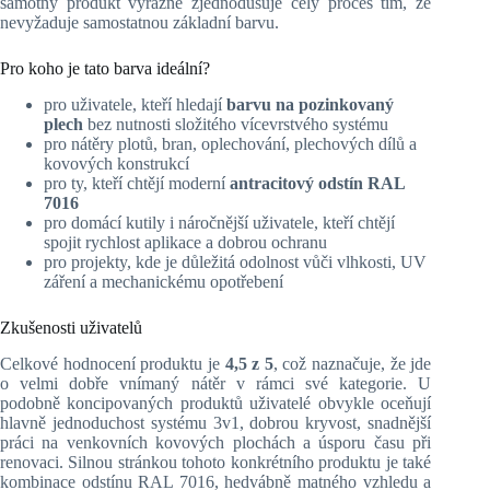
samotný produkt výrazně zjednodušuje celý proces tím, že
nevyžaduje samostatnou základní barvu.
Pro koho je tato barva ideální?
pro uživatele, kteří hledají
barvu na pozinkovaný
plech
bez nutnosti složitého vícevrstvého systému
pro nátěry plotů, bran, oplechování, plechových dílů a
kovových konstrukcí
pro ty, kteří chtějí moderní
antracitový odstín RAL
7016
pro domácí kutily i náročnější uživatele, kteří chtějí
spojit rychlost aplikace a dobrou ochranu
pro projekty, kde je důležitá odolnost vůči vlhkosti, UV
záření a mechanickému opotřebení
Zkušenosti uživatelů
Celkové hodnocení produktu je
4,5 z 5
, což naznačuje, že jde
o velmi dobře vnímaný nátěr v rámci své kategorie. U
podobně koncipovaných produktů uživatelé obvykle oceňují
hlavně jednoduchost systému 3v1, dobrou kryvost, snadnější
práci na venkovních kovových plochách a úsporu času při
renovaci. Silnou stránkou tohoto konkrétního produktu je také
kombinace odstínu RAL 7016, hedvábně matného vzhledu a