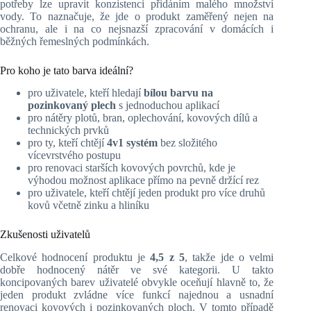
potřeby lze upravit konzistenci přidáním malého množství
vody. To naznačuje, že jde o produkt zaměřený nejen na
ochranu, ale i na co nejsnazší zpracování v domácích i
běžných řemeslných podmínkách.
Pro koho je tato barva ideální?
pro uživatele, kteří hledají
bílou barvu na
pozinkovaný plech
s jednoduchou aplikací
pro nátěry plotů, bran, oplechování, kovových dílů a
technických prvků
pro ty, kteří chtějí
4v1 systém
bez složitého
vícevrstvého postupu
pro renovaci starších kovových povrchů, kde je
výhodou možnost aplikace přímo na pevně držící rez
pro uživatele, kteří chtějí jeden produkt pro více druhů
kovů včetně zinku a hliníku
Zkušenosti uživatelů
Celkové hodnocení produktu je
4,5 z 5
, takže jde o velmi
dobře hodnocený nátěr ve své kategorii. U takto
koncipovaných barev uživatelé obvykle oceňují hlavně to, že
jeden produkt zvládne více funkcí najednou a usnadní
renovaci kovových i pozinkovaných ploch. V tomto případě