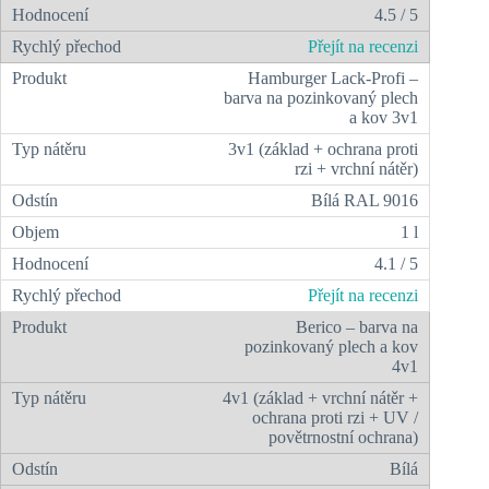
4.5 / 5
Přejít na recenzi
Hamburger Lack-Profi –
barva na pozinkovaný plech
a kov 3v1
3v1 (základ + ochrana proti
rzi + vrchní nátěr)
Bílá RAL 9016
1 l
4.1 / 5
Přejít na recenzi
Berico – barva na
pozinkovaný plech a kov
4v1
4v1 (základ + vrchní nátěr +
ochrana proti rzi + UV /
povětrnostní ochrana)
Bílá