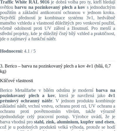
Traffic White RAL 9016
je dobrá volba pro ty, kteří hledají
světlou
barvu na pozinkovaný plech a kov
s jednoduchým
použitím a základní antikorozní ochranou v jednom kroku.
Největší předností je kombinace systému 3v1, hedvábně
matného vzhledu a vlastností důležitých pro venkovní použití,
včetně odolnosti proti UV záření a žloutnutí. Pro menší a
střední projekty, kde je důležitý čistý bílý vzhled a praktičnost,
jde o zajímavý a funkční nátěr.
Hodnocení:
4.1 / 5
3. Berico – barva na pozinkovaný plech a kov 4v1 (bílá, 0,7
kg)
Klíčové vlastnosti
Berico Metallfarbe v bílém odstínu je moderní
barva na
pozinkovaný plech a kov
, která je navržená jako
4v1
prémiový ochranný nátěr
. V jednom produktu kombinuje
základní nátěr, vrchní vrstvu, ochranu proti rzi, UV ochranu a
ochranu proti povětrnostním vlivům, takže výrazně
zjednodušuje celý pracovní postup. Výrobce uvádí, že je
barva vhodná pro
stahl, zink, aluminium, kupfer und eisen
,
což je u podobných produktů velká výhoda, protože se hodí