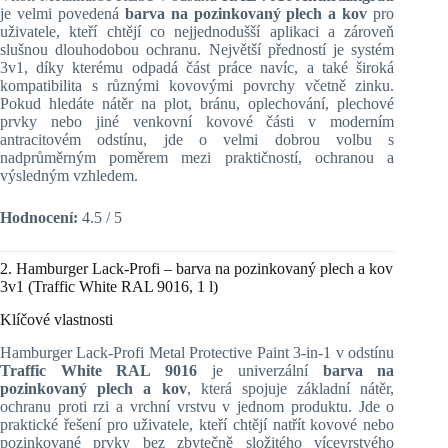
je velmi povedená
barva na pozinkovaný plech a kov
pro
uživatele, kteří chtějí co nejjednodušší aplikaci a zároveň
slušnou dlouhodobou ochranu. Největší předností je systém
3v1, díky kterému odpadá část práce navíc, a také široká
kompatibilita s různými kovovými povrchy včetně zinku.
Pokud hledáte nátěr na plot, bránu, oplechování, plechové
prvky nebo jiné venkovní kovové části v moderním
antracitovém odstínu, jde o velmi dobrou volbu s
nadprůměrným poměrem mezi praktičností, ochranou a
výsledným vzhledem.
Hodnocení:
4.5 / 5
2. Hamburger Lack-Profi – barva na pozinkovaný plech a kov
3v1 (Traffic White RAL 9016, 1 l)
Klíčové vlastnosti
Hamburger Lack-Profi Metal Protective Paint 3-in-1 v odstínu
Traffic White RAL 9016
je univerzální
barva na
pozinkovaný plech a kov
, která spojuje základní nátěr,
ochranu proti rzi a vrchní vrstvu v jednom produktu. Jde o
praktické řešení pro uživatele, kteří chtějí natřít kovové nebo
pozinkované prvky bez zbytečně složitého vícevrstvého