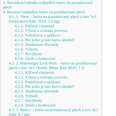
3.
Srovnávací tabulka nejlepších barev na pozinkovaný
plech
4.
Recenze nejlepších barev na pozinkovaný plech
4.1.
1. Viton – barva na pozinkovaný plech a kov 3v1
(antracitová RAL 7016, 3,5 kg)
4.1.1.
Klíčové vlastnosti
4.1.2.
Výkon a ochrana povrchu
4.1.3.
Praktičnost a aplikace
4.1.4.
Pro koho je tato barva ideální?
4.1.5.
Zkušenosti uživatelů
4.1.6.
Výhody
4.1.7.
Nevýhody
4.1.8.
Závěr a hodnocení
4.2.
2. Hamburger Lack-Profi – barva na pozinkovaný
plech a kov 3v1 (Traffic White RAL 9016, 1 l)
4.2.1.
Klíčové vlastnosti
4.2.2.
Výkon a ochrana povrchu
4.2.3.
Praktičnost a aplikace
4.2.4.
Pro koho je tato barva ideální?
4.2.5.
Zkušenosti uživatelů
4.2.6.
Výhody
4.2.7.
Nevýhody
4.2.8.
Závěr a hodnocení
4.3.
3. Berico – barva na pozinkovaný plech a kov 4v1
(bílá, 0,7 kg)