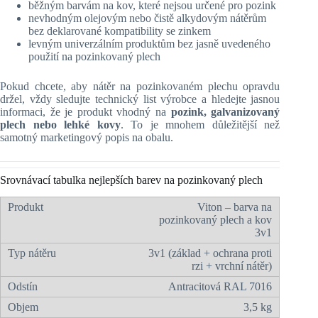
běžným barvám na kov, které nejsou určené pro pozink
nevhodným olejovým nebo čistě alkydovým nátěrům
bez deklarované kompatibility se zinkem
levným univerzálním produktům bez jasně uvedeného
použití na pozinkovaný plech
Pokud chcete, aby nátěr na pozinkovaném plechu opravdu
držel, vždy sledujte technický list výrobce a hledejte jasnou
informaci, že je produkt vhodný na
pozink, galvanizovaný
plech nebo lehké kovy
. To je mnohem důležitější než
samotný marketingový popis na obalu.
Srovnávací tabulka nejlepších barev na pozinkovaný plech
Viton – barva na
pozinkovaný plech a kov
3v1
3v1 (základ + ochrana proti
rzi + vrchní nátěr)
Antracitová RAL 7016
3,5 kg