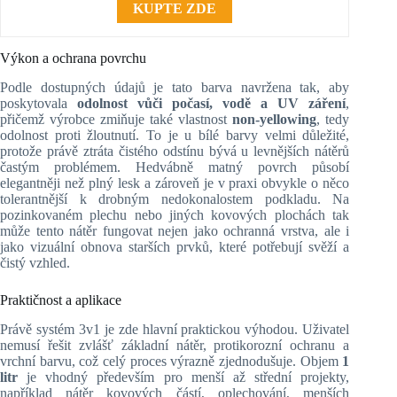
KUPTE ZDE
Výkon a ochrana povrchu
Podle dostupných údajů je tato barva navržena tak, aby
poskytovala
odolnost vůči počasí, vodě a UV záření
,
přičemž výrobce zmiňuje také vlastnost
non-yellowing
, tedy
odolnost proti žloutnutí. To je u bílé barvy velmi důležité,
protože právě ztráta čistého odstínu bývá u levnějších nátěrů
častým problémem. Hedvábně matný povrch působí
elegantněji než plný lesk a zároveň je v praxi obvykle o něco
tolerantnější k drobným nedokonalostem podkladu. Na
pozinkovaném plechu nebo jiných kovových plochách tak
může tento nátěr fungovat nejen jako ochranná vrstva, ale i
jako vizuální obnova starších prvků, které potřebují svěží a
čistý vzhled.
Praktičnost a aplikace
Právě systém 3v1 je zde hlavní praktickou výhodou. Uživatel
nemusí řešit zvlášť základní nátěr, protikorozní ochranu a
vrchní barvu, což celý proces výrazně zjednodušuje. Objem
1
litr
je vhodný především pro menší až střední projekty,
například nátěr kovových částí, oplechování, menších