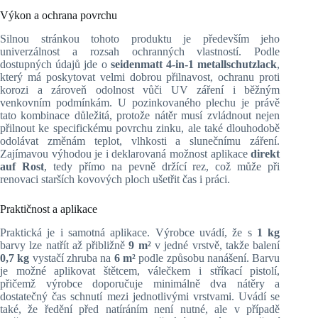
Výkon a ochrana povrchu
Silnou stránkou tohoto produktu je především jeho
univerzálnost a rozsah ochranných vlastností. Podle
dostupných údajů jde o
seidenmatt 4-in-1 metallschutzlack
,
který má poskytovat velmi dobrou přilnavost, ochranu proti
korozi a zároveň odolnost vůči UV záření i běžným
venkovním podmínkám. U pozinkovaného plechu je právě
tato kombinace důležitá, protože nátěr musí zvládnout nejen
přilnout ke specifickému povrchu zinku, ale také dlouhodobě
odolávat změnám teplot, vlhkosti a slunečnímu záření.
Zajímavou výhodou je i deklarovaná možnost aplikace
direkt
auf Rost
, tedy přímo na pevně držící rez, což může při
renovaci starších kovových ploch ušetřit čas i práci.
Praktičnost a aplikace
Praktická je i samotná aplikace. Výrobce uvádí, že s
1 kg
barvy lze natřít až přibližně
9 m²
v jedné vrstvě, takže balení
0,7 kg
vystačí zhruba na
6 m²
podle způsobu nanášení. Barvu
je možné aplikovat štětcem, válečkem i stříkací pistolí,
přičemž výrobce doporučuje minimálně dva nátěry a
dostatečný čas schnutí mezi jednotlivými vrstvami. Uvádí se
také, že ředění před natíráním není nutné, ale v případě