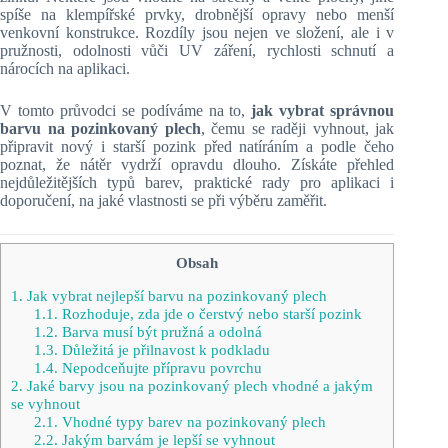
spíše na klempířské prvky, drobnější opravy nebo menší
venkovní konstrukce. Rozdíly jsou nejen ve složení, ale i v
pružnosti, odolnosti vůči UV záření, rychlosti schnutí a
nárocích na aplikaci.
V tomto průvodci se podíváme na to,
jak vybrat správnou
barvu na pozinkovaný plech
, čemu se raději vyhnout, jak
připravit nový i starší pozink před natíráním a podle čeho
poznat, že nátěr vydrží opravdu dlouho. Získáte přehled
nejdůležitějších typů barev, praktické rady pro aplikaci i
doporučení, na jaké vlastnosti se při výběru zaměřit.
Obsah
1.
Jak vybrat nejlepší barvu na pozinkovaný plech
1.1.
Rozhoduje, zda jde o čerstvý nebo starší pozink
1.2.
Barva musí být pružná a odolná
1.3.
Důležitá je přilnavost k podkladu
1.4.
Nepodceňujte přípravu povrchu
2.
Jaké barvy jsou na pozinkovaný plech vhodné a jakým
se vyhnout
2.1.
Vhodné typy barev na pozinkovaný plech
2.2.
Jakým barvám je lepší se vyhnout