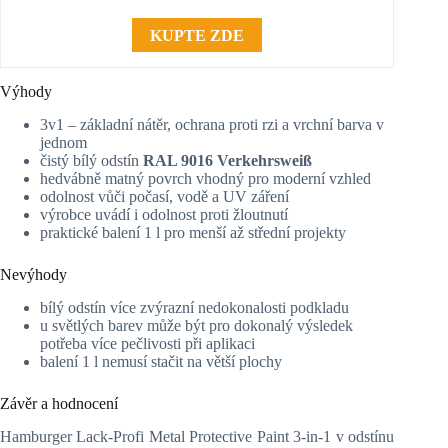
KUPTE ZDE
Výhody
3v1 – základní nátěr, ochrana proti rzi a vrchní barva v
jednom
čistý bílý odstín
RAL 9016 Verkehrsweiß
hedvábně matný povrch vhodný pro moderní vzhled
odolnost vůči počasí, vodě a UV záření
výrobce uvádí i odolnost proti žloutnutí
praktické balení 1 l pro menší až střední projekty
Nevýhody
bílý odstín více zvýrazní nedokonalosti podkladu
u světlých barev může být pro dokonalý výsledek
potřeba více pečlivosti při aplikaci
balení 1 l nemusí stačit na větší plochy
Závěr a hodnocení
Hamburger Lack-Profi Metal Protective Paint 3-in-1 v odstínu