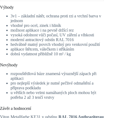
Výhody
3v1 – základní nátěr, ochrana proti rzi a vrchní barva v
jednom
vhodné pro ocel, zinek i hliník
možnost aplikace i na pevně držící rez
vysoká odolnost vůči počasí, UV záření a vlhkosti
moderní antracitový odstín RAL 7016
hedvábně matný povrch vhodný pro venkovní použití
aplikace štětcem, válečkem i stříkáním
dobrá vydatnost přibližně 10 m² / kg
Nevýhody
rozpouštědlová báze znamená výraznější zápach při
aplikaci
pro nejlepší výsledek je nutné pečlivé odmaštění a
příprava podkladu
u větších nebo velmi namáhaných ploch mohou být
potřeba 2 až 3 tenčí vrstvy
Závěr a hodnocení
Viton Metallfarbe KE31 v odstínu
RAL 7016 Anthrazitgrau