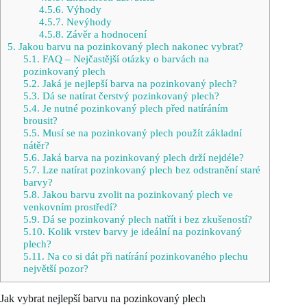
4.5.6.
Výhody
4.5.7.
Nevýhody
4.5.8.
Závěr a hodnocení
5.
Jakou barvu na pozinkovaný plech nakonec vybrat?
5.1.
FAQ – Nejčastější otázky o barvách na
pozinkovaný plech
5.2.
Jaká je nejlepší barva na pozinkovaný plech?
5.3.
Dá se natírat čerstvý pozinkovaný plech?
5.4.
Je nutné pozinkovaný plech před natíráním
brousit?
5.5.
Musí se na pozinkovaný plech použít základní
nátěr?
5.6.
Jaká barva na pozinkovaný plech drží nejdéle?
5.7.
Lze natírat pozinkovaný plech bez odstranění staré
barvy?
5.8.
Jakou barvu zvolit na pozinkovaný plech ve
venkovním prostředí?
5.9.
Dá se pozinkovaný plech natřít i bez zkušeností?
5.10.
Kolik vrstev barvy je ideální na pozinkovaný
plech?
5.11.
Na co si dát při natírání pozinkovaného plechu
největší pozor?
Jak vybrat nejlepší barvu na pozinkovaný plech