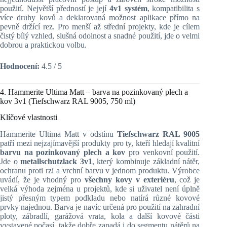
použití. Největší předností je její
4v1 systém
, kompatibilita s
více druhy kovů a deklarovaná možnost aplikace přímo na
pevně držící rez. Pro menší až střední projekty, kde je cílem
čistý bílý vzhled, slušná odolnost a snadné použití, jde o velmi
dobrou a praktickou volbu.
Hodnocení:
4.5 / 5
4. Hammerite Ultima Matt – barva na pozinkovaný plech a
kov 3v1 (Tiefschwarz RAL 9005, 750 ml)
Klíčové vlastnosti
Hammerite Ultima Matt v odstínu
Tiefschwarz RAL 9005
patří mezi nejzajímavější produkty pro ty, kteří hledají kvalitní
barvu na pozinkovaný plech a kov
pro venkovní použití.
Jde o
metallschutzlack 3v1
, který kombinuje základní nátěr,
ochranu proti rzi a vrchní barvu v jednom produktu. Výrobce
uvádí, že je vhodný pro
všechny kovy v exteriéru
, což je
velká výhoda zejména u projektů, kde si uživatel není úplně
jistý přesným typem podkladu nebo natírá různé kovové
prvky najednou. Barva je navíc určená pro použití na zahradní
ploty, zábradlí, garážová vrata, kola a další kovové části
vystavené počasí, takže dobře zapadá i do segmentu nátěrů na