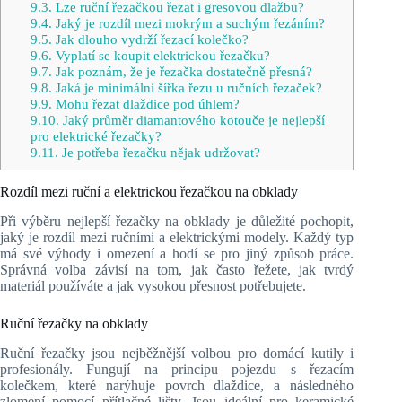
9.3.
Lze ruční řezačkou řezat i gresovou dlažbu?
9.4.
Jaký je rozdíl mezi mokrým a suchým řezáním?
9.5.
Jak dlouho vydrží řezací kolečko?
9.6.
Vyplatí se koupit elektrickou řezačku?
9.7.
Jak poznám, že je řezačka dostatečně přesná?
9.8.
Jaká je minimální šířka řezu u ručních řezaček?
9.9.
Mohu řezat dlaždice pod úhlem?
9.10.
Jaký průměr diamantového kotouče je nejlepší
pro elektrické řezačky?
9.11.
Je potřeba řezačku nějak udržovat?
Rozdíl mezi ruční a elektrickou řezačkou na obklady
Při výběru nejlepší řezačky na obklady je důležité pochopit,
jaký je rozdíl mezi ručními a elektrickými modely. Každý typ
má své výhody i omezení a hodí se pro jiný způsob práce.
Správná volba závisí na tom, jak často řežete, jak tvrdý
materiál používáte a jak vysokou přesnost potřebujete.
Ruční řezačky na obklady
Ruční řezačky jsou nejběžnější volbou pro domácí kutily i
profesionály. Fungují na principu pojezdu s řezacím
kolečkem, které narýhuje povrch dlaždice, a následného
zlomení pomocí přítlačné lišty. Jsou ideální pro keramické