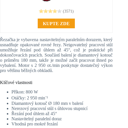
(3571)
KUPTE ZDE
Řezačka je vybavena nastavitelným paralelním dorazem, který
usnadňuje opakované rovné řezy. Neigovatelný pracovní stůl
umožňuje řezání pod úhlem až 45°, což je praktické při
dokončovacích pracích. Součástí balení je diamantový kotouč
o průměru 180 mm, takže je možné začít pracovat ihned po
vybalení. Motor s 2 950 ot./min poskytuje dostatečný výkon
pro většinu běžných obkladů.
Klíčové vlastnosti
Příkon: 800 W
Otáčky: 2 950 min⁻¹
Diamantový kotouč Ø 180 mm v balení
Nerezový pracovní stůl s úhlovou stupnicí
Řezání pod úhlem až 45°
Nastavitelný paralelní doraz
Vhodná pro mokré řezání