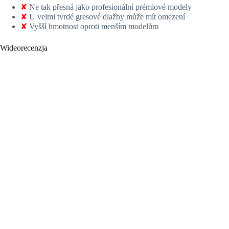
✘
Ne tak přesná jako profesionální prémiové modely
✘
U velmi tvrdé gresové dlažby může mít omezení
✘
Vyšší hmotnost oproti menším modelům
Wideorecenzja