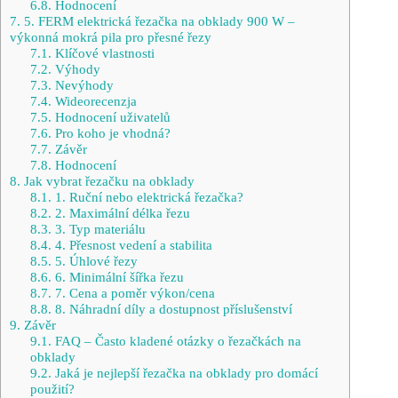
6.8.
Hodnocení
7.
5. FERM elektrická řezačka na obklady 900 W –
výkonná mokrá pila pro přesné řezy
7.1.
Klíčové vlastnosti
7.2.
Výhody
7.3.
Nevýhody
7.4.
Wideorecenzja
7.5.
Hodnocení uživatelů
7.6.
Pro koho je vhodná?
7.7.
Závěr
7.8.
Hodnocení
8.
Jak vybrat řezačku na obklady
8.1.
1. Ruční nebo elektrická řezačka?
8.2.
2. Maximální délka řezu
8.3.
3. Typ materiálu
8.4.
4. Přesnost vedení a stabilita
8.5.
5. Úhlové řezy
8.6.
6. Minimální šířka řezu
8.7.
7. Cena a poměr výkon/cena
8.8.
8. Náhradní díly a dostupnost příslušenství
9.
Závěr
9.1.
FAQ – Často kladené otázky o řezačkách na
obklady
9.2.
Jaká je nejlepší řezačka na obklady pro domácí
použití?