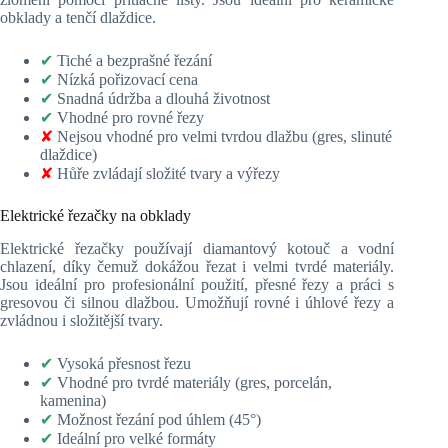
obklady a tenčí dlaždice.
✔
Tiché a bezprašné řezání
✔
Nízká pořizovací cena
✔
Snadná údržba a dlouhá životnost
✔
Vhodné pro rovné řezy
✘
Nejsou vhodné pro velmi tvrdou dlažbu (gres, slinuté
dlaždice)
✘
Hůře zvládají složité tvary a výřezy
Elektrické řezačky na obklady
Elektrické řezačky používají diamantový kotouč a vodní
chlazení, díky čemuž dokážou řezat i velmi tvrdé materiály.
Jsou ideální pro profesionální použití, přesné řezy a práci s
gresovou či silnou dlažbou. Umožňují rovné i úhlové řezy a
zvládnou i složitější tvary.
✔
Vysoká přesnost řezu
✔
Vhodné pro tvrdé materiály (gres, porcelán,
kamenina)
✔
Možnost řezání pod úhlem (45°)
✔
Ideální pro velké formáty