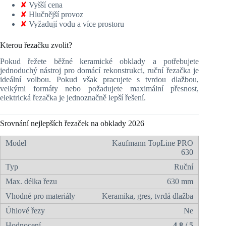
✘
Vyšší cena
✘
Hlučnější provoz
✘
Vyžadují vodu a více prostoru
Kterou řezačku zvolit?
Pokud řežete běžné keramické obklady a potřebujete
jednoduchý nástroj pro domácí rekonstrukci, ruční řezačka je
ideální volbou. Pokud však pracujete s tvrdou dlažbou,
velkými formáty nebo požadujete maximální přesnost,
elektrická řezačka je jednoznačně lepší řešení.
Srovnání nejlepších řezaček na obklady 2026
Kaufmann TopLine PRO
630
Ruční
630 mm
Keramika, gres, tvrdá dlažba
Ne
4,8 / 5