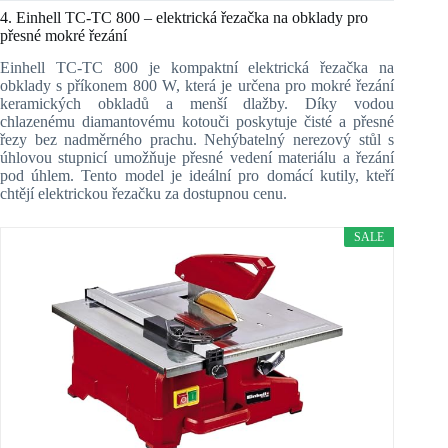
4. Einhell TC‑TC 800 – elektrická řezačka na obklady pro
přesné mokré řezání
Einhell TC‑TC 800 je kompaktní elektrická řezačka na
obklady s příkonem 800 W, která je určena pro mokré řezání
keramických obkladů a menší dlažby. Díky vodou
chlazenému diamantovému kotouči poskytuje čisté a přesné
řezy bez nadměrného prachu. Nehýbatelný nerezový stůl s
úhlovou stupnicí umožňuje přesné vedení materiálu a řezání
pod úhlem. Tento model je ideální pro domácí kutily, kteří
chtějí elektrickou řezačku za dostupnou cenu.
SALE