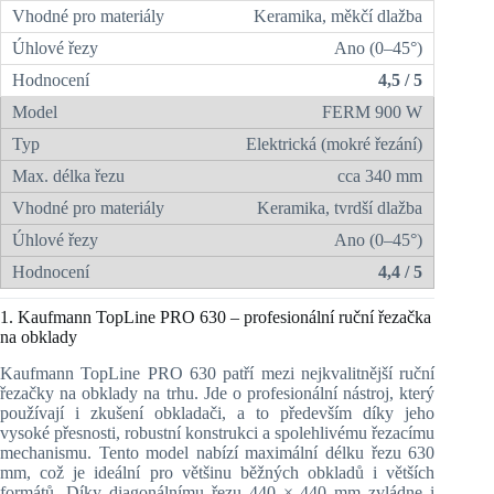
Keramika, měkčí dlažba
Ano (0–45°)
4,5 / 5
FERM 900 W
Elektrická (mokré řezání)
cca 340 mm
Keramika, tvrdší dlažba
Ano (0–45°)
4,4 / 5
1. Kaufmann TopLine PRO 630 – profesionální ruční řezačka
na obklady
Kaufmann TopLine PRO 630 patří mezi nejkvalitnější ruční
řezačky na obklady na trhu. Jde o profesionální nástroj, který
používají i zkušení obkladači, a to především díky jeho
vysoké přesnosti, robustní konstrukci a spolehlivému řezacímu
mechanismu. Tento model nabízí maximální délku řezu 630
mm, což je ideální pro většinu běžných obkladů i větších
formátů. Díky diagonálnímu řezu 440 × 440 mm zvládne i