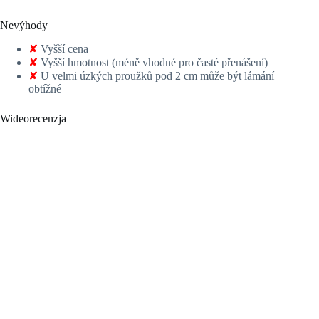
Nevýhody
✘
Vyšší cena
✘
Vyšší hmotnost (méně vhodné pro časté přenášení)
✘
U velmi úzkých proužků pod 2 cm může být lámání
obtížné
Wideorecenzja