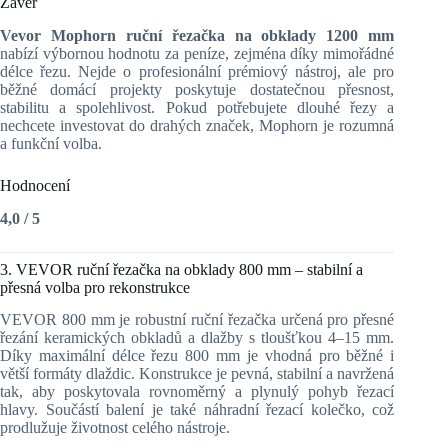
Závěr
Vevor Mophorn ruční řezačka na obklady 1200 mm
nabízí výbornou hodnotu za peníze, zejména díky mimořádné
délce řezu. Nejde o profesionální prémiový nástroj, ale pro
běžné domácí projekty poskytuje dostatečnou přesnost,
stabilitu a spolehlivost. Pokud potřebujete dlouhé řezy a
nechcete investovat do drahých značek, Mophorn je rozumná
a funkční volba.
Hodnocení
4,0 / 5
3. VEVOR ruční řezačka na obklady 800 mm – stabilní a
přesná volba pro rekonstrukce
VEVOR 800 mm je robustní ruční řezačka určená pro přesné
řezání keramických obkladů a dlažby s tloušťkou 4–15 mm.
Díky maximální délce řezu 800 mm je vhodná pro běžné i
větší formáty dlaždic. Konstrukce je pevná, stabilní a navržená
tak, aby poskytovala rovnoměrný a plynulý pohyb řezací
hlavy. Součástí balení je také náhradní řezací kolečko, což
prodlužuje životnost celého nástroje.