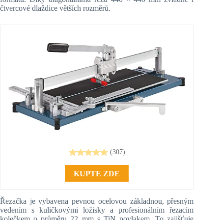
čtvercové dlaždice větších rozměrů.
(307)
KUPTE ZDE
Řezačka je vybavena pevnou ocelovou základnou, přesným
vedením s kuličkovými ložisky a profesionálním řezacím
kolečkem o průměru 22 mm s TiN povlakem. To zajišťuje