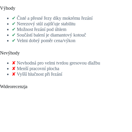
Výhody
✔
Čisté a přesné řezy díky mokrému řezání
✔
Nerezový stůl zajišťuje stabilitu
✔
Možnost řezání pod úhlem
✔
Součástí balení je diamantový kotouč
✔
Velmi dobrý poměr cena/výkon
Nevýhody
✘
Nevhodná pro velmi tvrdou gresovou dlažbu
✘
Menší pracovní plocha
✘
Vyšší hlučnost při řezání
Wideorecenzja