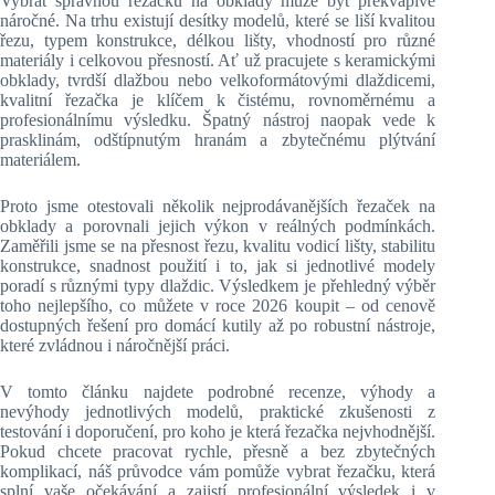
Vybrat správnou řezačku na obklady může být překvapivě
náročné. Na trhu existují desítky modelů, které se liší kvalitou
řezu, typem konstrukce, délkou lišty, vhodností pro různé
materiály i celkovou přesností. Ať už pracujete s keramickými
obklady, tvrdší dlažbou nebo velkoformátovými dlaždicemi,
kvalitní řezačka je klíčem k čistému, rovnoměrnému a
profesionálnímu výsledku. Špatný nástroj naopak vede k
prasklinám, odštípnutým hranám a zbytečnému plýtvání
materiálem.
Proto jsme otestovali několik nejprodávanějších řezaček na
obklady a porovnali jejich výkon v reálných podmínkách.
Zaměřili jsme se na přesnost řezu, kvalitu vodicí lišty, stabilitu
konstrukce, snadnost použití i to, jak si jednotlivé modely
poradí s různými typy dlaždic. Výsledkem je přehledný výběr
toho nejlepšího, co můžete v roce 2026 koupit – od cenově
dostupných řešení pro domácí kutily až po robustní nástroje,
které zvládnou i náročnější práci.
V tomto článku najdete podrobné recenze, výhody a
nevýhody jednotlivých modelů, praktické zkušenosti z
testování i doporučení, pro koho je která řezačka nejvhodnější.
Pokud chcete pracovat rychle, přesně a bez zbytečných
komplikací, náš průvodce vám pomůže vybrat řezačku, která
splní vaše očekávání a zajistí profesionální výsledek i v