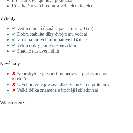
Protiskluzová gumová podložka
Relativně nízká hmotnost vzhledem k délce
Výhody
✔
Velmi dlouhá řezná kapacita (až 120 cm)
✔
Dobrá stabilita díky dvojitému vedení
✔
Vhodná pro velkoformátové dlaždice
✔
Velmi dobrý poměr cena/výkon
✔
Snadné nastavení úhlů
Nevýhody
✘
Neposkytuje přesnost prémiových profesionálních
modelů
✘
U velmi tvrdé gresové dlažby může mít problémy
✘
Velká délka znamená náročnější skladování
Wideorecenzja