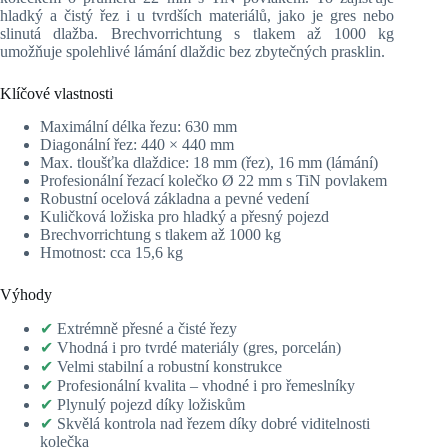
hladký a čistý řez i u tvrdších materiálů, jako je gres nebo
slinutá dlažba. Brechvorrichtung s tlakem až 1000 kg
umožňuje spolehlivé lámání dlaždic bez zbytečných prasklin.
Klíčové vlastnosti
Maximální délka řezu: 630 mm
Diagonální řez: 440 × 440 mm
Max. tloušťka dlaždice: 18 mm (řez), 16 mm (lámání)
Profesionální řezací kolečko Ø 22 mm s TiN povlakem
Robustní ocelová základna a pevné vedení
Kuličková ložiska pro hladký a přesný pojezd
Brechvorrichtung s tlakem až 1000 kg
Hmotnost: cca 15,6 kg
Výhody
✔
Extrémně přesné a čisté řezy
✔
Vhodná i pro tvrdé materiály (gres, porcelán)
✔
Velmi stabilní a robustní konstrukce
✔
Profesionální kvalita – vhodné i pro řemeslníky
✔
Plynulý pojezd díky ložiskům
✔
Skvělá kontrola nad řezem díky dobré viditelnosti
kolečka