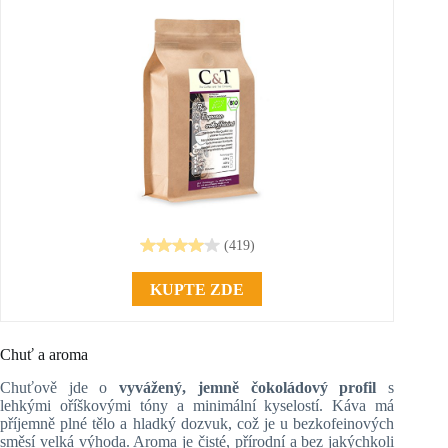
(419)
KUPTE ZDE
Chuť a aroma
Chuťově jde o
vyvážený, jemně čokoládový profil
s
lehkými oříškovými tóny a minimální kyselostí. Káva má
příjemně plné tělo a hladký dozvuk, což je u bezkofeinových
směsí velká výhoda. Aroma je čisté, přírodní a bez jakýchkoli