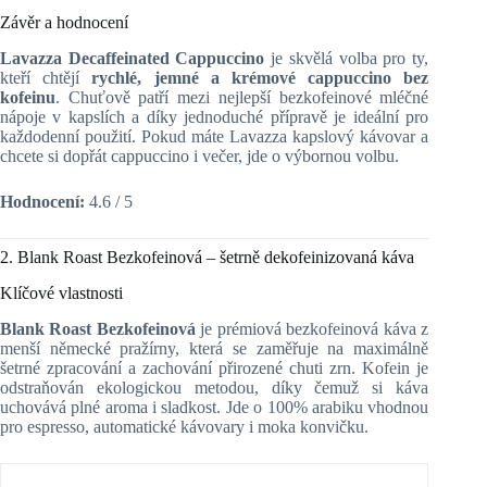
Závěr a hodnocení
Lavazza Decaffeinated Cappuccino
je skvělá volba pro ty,
kteří chtějí
rychlé, jemné a krémové cappuccino bez
kofeinu
. Chuťově patří mezi nejlepší bezkofeinové mléčné
nápoje v kapslích a díky jednoduché přípravě je ideální pro
každodenní použití. Pokud máte Lavazza kapslový kávovar a
chcete si dopřát cappuccino i večer, jde o výbornou volbu.
Hodnocení:
4.6 / 5
2. Blank Roast Bezkofeinová – šetrně dekofeinizovaná káva
Klíčové vlastnosti
Blank Roast Bezkofeinová
je prémiová bezkofeinová káva z
menší německé pražírny, která se zaměřuje na maximálně
šetrné zpracování a zachování přirozené chuti zrn. Kofein je
odstraňován ekologickou metodou, díky čemuž si káva
uchovává plné aroma i sladkost. Jde o 100% arabiku vhodnou
pro espresso, automatické kávovary i moka konvičku.