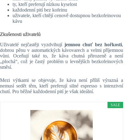
ty, kteří preferují nízkou kyselost
každodenní pití bez kofeinu
uživatele, kteří chtějí cenově dostupnou bezkofeinovou
kávu
Zkušenosti uživatelů
Uživatelé nejčastěji vyzdvihují
jemnou chuť bez hořkosti
,
dobrou pěnu v automatických kávovarech a velmi příjemnou
vůni. Oceňují také to, že káva chutná přirozeně a není
„plochá“, což je častý problém u levnějších bezkofeinových
směsí.
Mezi výtkami se objevuje, že káva není příliš výrazná a
nemusí sedět těm, kteří preferují silné espresso s intenzivní
chutí. Pro běžné každodenní pití je však ideální.
SALE