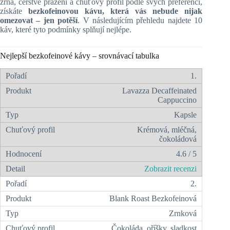
zrna, čerstvé pražení a chuťový profil podle svých preferencí,
získáte
bezkofeinovou kávu, která vás nebude nijak
omezovat – jen potěší
. V následujícím přehledu najdete 10
káv, které tyto podmínky splňují nejlépe.
Nejlepší bezkofeinové kávy – srovnávací tabulka
1.
Lavazza Decaffeinated
Cappuccino
Kapsle
Krémová, mléčná,
čokoládová
4.6 / 5
Zobrazit recenzi
2.
Blank Roast Bezkofeinová
Zrnková
Čokoláda, oříšky, sladkost