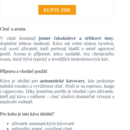
KUPTE ZDE
Chuť a aroma
V chuti dominují
jemné čokoládové a oříškové tóny
,
doplněné lehkou sladkostí. Káva má velmi nízkou kyselost,
což ocení uživatelé, kteří preferují hladší a méně agresivní
profil. Aroma je příjemné, lehce nasládlé, bez chemického
ocasu, který bývá typický u levnějších bezkofeinových káv.
Příprava a vhodné použití
Káva je ideální pro
automatické kávovary
, kde poskytuje
stabilní extrakci a vyváženou chuť. Hodí se na espresso, lungo
i cappuccino. Díky jemnému profilu je vhodná i pro uživatele,
kteří pijí kávu s mlékem – chuť zůstává dostatečně výrazná a
nepůsobí vodnatě.
Pro koho je tato káva ideální?
uživatele automatických kávovarů
milovníky jemné, vyvážené chuti