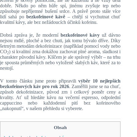
Kofein je skvělý pomocník, ale ne každému a ne vždy dělá
dobře. Někdo po něm hůře spí, jinému zvyšuje tep nebo
způsobuje nepříjemné bušení srdce. A právě proto stále více
lidí sahá po
bezkofeinové kávě
– chtějí si vychutnat chuť
kvalitní kávy, ale bez nežádoucích účinků kofeinu.
Dobrá zpráva je, že moderní
bezkofeinové kávy
už dávno
nejsou mdlé, ploché a bez chuti, jak tomu bývalo dříve. Díky
šetrným metodám dekofeinizace (například pomocí vody nebo
CO
) si kvalitní zrna dokážou zachovat plné aroma, sladkost i
2
charakter původní kávy. Klíčem je ale správný výběr – na trhu
je spousta průměrných nebo vyloženě slabých káv, které za to
nestojí.
V tomto článku jsme proto připravili
výběr 10 nejlepších
bezkofeinových káv pro rok 2026
. Zaměřili jsme se na chuť,
způsob dekofeinizace, původ zrn i celkový poměr ceny a
kvality. Ať už hledáte kávu na večerní espresso, odpolední
cappuccino nebo každodenní pití bez kofeinového
„nakopnutí“, v našem přehledu si vyberete.
Obsah