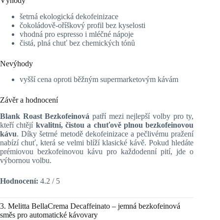
Výhody
šetrná ekologická dekofeinizace
čokoládově‑oříškový profil bez kyselosti
vhodná pro espresso i mléčné nápoje
čistá, plná chuť bez chemických tónů
Nevýhody
vyšší cena oproti běžným supermarketovým kávám
Závěr a hodnocení
Blank Roast Bezkofeinová
patří mezi nejlepší volby pro ty,
kteří chtějí
kvalitní, čistou a chuťově plnou bezkofeinovou
kávu
. Díky šetrné metodě dekofeinizace a pečlivému pražení
nabízí chuť, která se velmi blíží klasické kávě. Pokud hledáte
prémiovou bezkofeinovou kávu pro každodenní pití, jde o
výbornou volbu.
Hodnocení:
4.2 / 5
3. Melitta BellaCrema Decaffeinato – jemná bezkofeinová
směs pro automatické kávovary