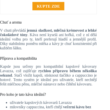
KUPTE ZDE
Chuť a aroma
V chuti převládá
jemná sladkost, mléčná krémovost a lehké
čokoládové tóny
. Káva není kyselá ani hořká, což z ní dělá
ideální volbu pro ty, kteří preferují hladší a jemnější profil.
Díky stabilnímu poměru mléka a kávy je chuť konzistentní při
každém šálku.
Příprava a kompatibilita
Kapsle jsou určeny pro kompatibilní kapslové kávovary
Lavazza, což zajišťuje
rychlou přípravu během několika
sekund
. Stačí vložit kapsli, stisknout tlačítko a cappuccino je
hotové. Tento systém je ideální pro uživatele, kteří nechtějí
řešit mléčnou pěnu, mléčné nástavce nebo čištění kávovaru.
Pro koho je tato káva ideální?
uživatele kapslových kávovarů Lavazza
milovníky cappuccina, kteří chtějí
večerní kávu bez