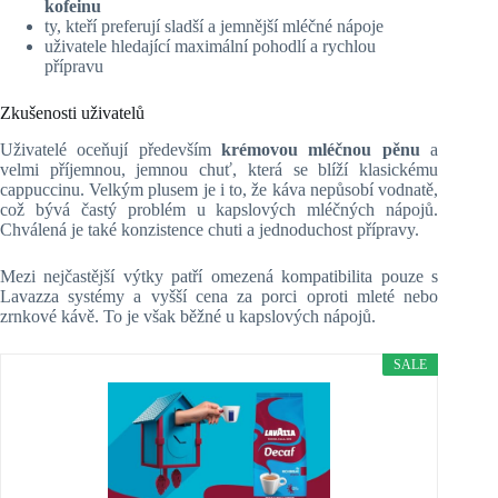
kofeinu
ty, kteří preferují sladší a jemnější mléčné nápoje
uživatele hledající maximální pohodlí a rychlou
přípravu
Zkušenosti uživatelů
Uživatelé oceňují především
krémovou mléčnou pěnu
a
velmi příjemnou, jemnou chuť, která se blíží klasickému
cappuccinu. Velkým plusem je i to, že káva nepůsobí vodnatě,
což bývá častý problém u kapslových mléčných nápojů.
Chválená je také konzistence chuti a jednoduchost přípravy.
Mezi nejčastější výtky patří omezená kompatibilita pouze s
Lavazza systémy a vyšší cena za porci oproti mleté nebo
zrnkové kávě. To je však běžné u kapslových nápojů.
SALE