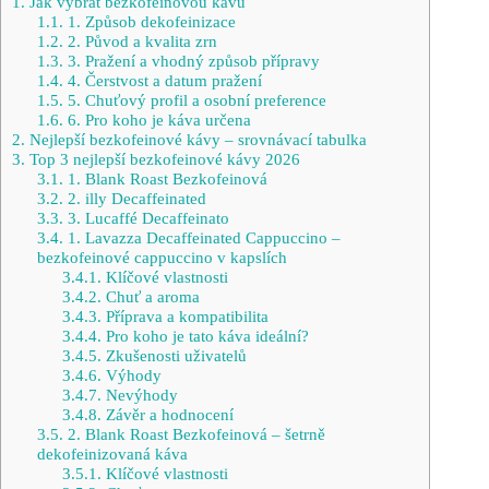
1.
Jak vybrat bezkofeinovou kávu
1.1.
1. Způsob dekofeinizace
1.2.
2. Původ a kvalita zrn
1.3.
3. Pražení a vhodný způsob přípravy
1.4.
4. Čerstvost a datum pražení
1.5.
5. Chuťový profil a osobní preference
1.6.
6. Pro koho je káva určena
2.
Nejlepší bezkofeinové kávy – srovnávací tabulka
3.
Top 3 nejlepší bezkofeinové kávy 2026
3.1.
1. Blank Roast Bezkofeinová
3.2.
2. illy Decaffeinated
3.3.
3. Lucaffé Decaffeinato
3.4.
1. Lavazza Decaffeinated Cappuccino –
bezkofeinové cappuccino v kapslích
3.4.1.
Klíčové vlastnosti
3.4.2.
Chuť a aroma
3.4.3.
Příprava a kompatibilita
3.4.4.
Pro koho je tato káva ideální?
3.4.5.
Zkušenosti uživatelů
3.4.6.
Výhody
3.4.7.
Nevýhody
3.4.8.
Závěr a hodnocení
3.5.
2. Blank Roast Bezkofeinová – šetrně
dekofeinizovaná káva
3.5.1.
Klíčové vlastnosti