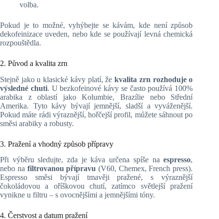
volba.
Pokud je to možné, vyhýbejte se kávám, kde není způsob
dekofeinizace uveden, nebo kde se používají levná chemická
rozpouštědla.
2. Původ a kvalita zrn
Stejně jako u klasické kávy platí, že
kvalita zrn rozhoduje o
výsledné chuti
. U bezkofeinové kávy se často používá 100%
arabika z oblastí jako Kolumbie, Brazílie nebo Střední
Amerika. Tyto kávy bývají jemnější, sladší a vyváženější.
Pokud máte rádi výraznější, hořčejší profil, můžete sáhnout po
směsi arabiky a robusty.
3. Pražení a vhodný způsob přípravy
Při výběru sledujte, zda je káva určena spíše na
espresso
,
nebo na
filtrovanou přípravu
(V60, Chemex, French press).
Espresso směsi bývají tmavěji pražené, s výraznější
čokoládovou a oříškovou chutí, zatímco světlejší pražení
vynikne u filtru – s ovocnějšími a jemnějšími tóny.
4. Čerstvost a datum pražení