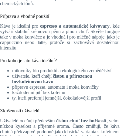
chemických tónů.
Příprava a vhodné použití
Káva je ideální pro
espresso a automatické kávovary
, kde
vytváří stabilní krémovou pěnu a plnou chuť. Skvěle funguje
také v moka konvičce a je vhodná i pro mléčné nápoje, jako je
cappuccino nebo latte, protože si zachovává dostatečnou
intenzitu.
Pro koho je tato káva ideální?
milovníky bio produktů a ekologického zemědělství
uživatele, kteří chtějí
čistou a přirozenou
bezkofeinovou kávu
přípravu espressa, automatu i moka konvičky
každodenní pití bez kofeinu
ty, kteří preferují jemnější, čokoládovější profil
Zkušenosti uživatelů
Uživatelé oceňují především
čistou chuť bez hořkosti
, velmi
nízkou kyselost a příjemné aroma. Často zmiňují, že káva
chutná překvapivě podobně jako klasická varianta s kofeinem.