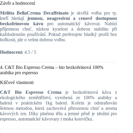
Závěr a hodnocení
Melitta BellaCrema Decaffeinato
je skvělá volba pro ty,
kteří hledají
jemnou, neagresivní a cenově dostupnou
bezkofeinovou kávu
pro automatický kávovar. Nabízí
příjemnou chuť, nízkou kyselost a dobrou stabilitu při
každodenním používání. Pokud preferujete hladký profil bez
hořkosti, jde o velmi dobrou volbu.
Hodnocení:
4.5 / 5
4. C&T Bio Espresso Crema – bio bezkofeinová 100%
arabika pro espresso
Klíčové vlastnosti
C&T Bio Espresso Crema
je bezkofeinová káva z
ekologického zemědělství, vyrobená ze 100% arabiky a
balená v praktickém 1kg balení. Kofein je odstraňován
šetrnou metodou, která zachovává přirozenou chuť a aroma
kávových zrn. Díky plnému tělu a jemné pěně je ideální pro
espresso, automatické kávovary i moka konvičku.