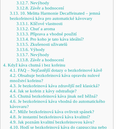
3.12.7.
Nevýhody
3.12.8.
Závěr a hodnocení
3.13.
10. Melitta Harmonie Decaffeinated – jemná
bezkofeinová káva pro automatické kávovary
3.13.1.
Klíčové vlastnosti
3.13.2.
Chuť a aroma
3.13.3.
Příprava a vhodné použití
3.13.4.
Pro koho je tato káva ideální?
3.13.5.
Zkušenosti uživatelů
3.13.6.
Výhody
3.13.7.
Nevýhody
3.13.8.
Závěr a hodnocení
4.
Když káva chutná i bez kofeinu
4.1.
FAQ – Nejčastější dotazy o bezkofeinové kávě
4.2.
Obsahuje bezkofeinová káva opravdu nulové
množství kofeinu?
4.3.
Je bezkofeinová káva zdravější než klasická?
4.4.
Jak se kofein z kávy odstraňuje?
4.5.
Chutná bezkofeinová káva jinak než běžná?
4.6.
Je bezkofeinová káva vhodná do automatického
kávovaru?
4.7.
Může bezkofeinová káva ovlivnit spánek?
4.8.
Je instantní bezkofeinová káva kvalitní?
4.9.
Jak poznám kvalitní bezkofeinovou kávu?
4.10.
Hodí se bezkofeinová káva do cappuccina nebo