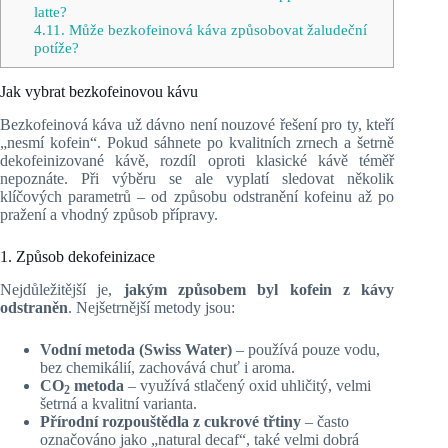
latte?
4.11.
Může bezkofeinová káva způsobovat žaludeční
potíže?
Jak vybrat bezkofeinovou kávu
Bezkofeinová káva už dávno není nouzové řešení pro ty, kteří
„nesmí kofein“. Pokud sáhnete po kvalitních zrnech a šetrně
dekofeinizované kávě, rozdíl oproti klasické kávě téměř
nepoznáte. Při výběru se ale vyplatí sledovat několik
klíčových parametrů – od způsobu odstranění kofeinu až po
pražení a vhodný způsob přípravy.
1. Způsob dekofeinizace
Nejdůležitější je,
jakým způsobem byl kofein z kávy
odstraněn
. Nejšetrnější metody jsou:
Vodní metoda (Swiss Water)
– používá pouze vodu,
bez chemikálií, zachovává chuť i aroma.
CO
metoda
– využívá stlačený oxid uhličitý, velmi
2
šetrná a kvalitní varianta.
Přírodní rozpouštědla z cukrové třtiny
– často
označováno jako „natural decaf“, také velmi dobrá