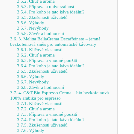
3.5.2.
Chuť a aroma
3.5.3.
Příprava a univerzálnost
3.5.4.
Pro koho je tato káva ideální?
3.5.5.
Zkušenosti uživatelů
3.5.6.
Výhody
3.5.7.
Nevýhody
3.5.8.
Závěr a hodnocení
3.6.
3. Melitta BellaCrema Decaffeinato – jemná
bezkofeinová směs pro automatické kávovary
3.6.1.
Klíčové vlastnosti
3.6.2.
Chuť a aroma
3.6.3.
Příprava a vhodné použití
3.6.4.
Pro koho je tato káva ideální?
3.6.5.
Zkušenosti uživatelů
3.6.6.
Výhody
3.6.7.
Nevýhody
3.6.8.
Závěr a hodnocení
3.7.
4. C&T Bio Espresso Crema – bio bezkofeinová
100% arabika pro espresso
3.7.1.
Klíčové vlastnosti
3.7.2.
Chuť a aroma
3.7.3.
Příprava a vhodné použití
3.7.4.
Pro koho je tato káva ideální?
3.7.5.
Zkušenosti uživatelů
3.7.6.
Výhody