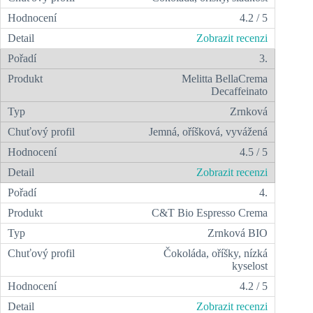
4.2 / 5
Zobrazit recenzi
3.
Melitta BellaCrema
Decaffeinato
Zrnková
Jemná, oříšková, vyvážená
4.5 / 5
Zobrazit recenzi
4.
C&T Bio Espresso Crema
Zrnková BIO
Čokoláda, oříšky, nízká
kyselost
4.2 / 5
Zobrazit recenzi