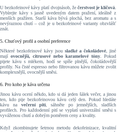
U bezkofeinové kávy platí dvojnásob, že
čerstvost je klíčová
.
Vybírejte kávy s jasně uvedeným datem pražení, ideálně z
menších pražíren. Starší káva bývá plochá, bez aromatu a s
nevýraznou chutí – což je u bezkofeinové varianty obzvlášť
znát.
5. Chuťový profil a osobní preference
Některé bezkofeinové kávy jsou
sladké a čokoládové
, jiné
mají
ovocnější, citrusové nebo karamelové tóny
. Pokud
pijete kávu s mlékem, hodí se spíše plnější, čokoládovější
profily. Na čisté espresso nebo filtrovanou kávu můžete zvolit
komplexnější, ovocnější směsi.
6. Pro koho je káva určena
Jinou kávu ocení někdo, kdo si dá jeden šálek večer, a jinou
ten, kdo pije bezkofeinovou kávu celý den. Pokud hledáte
kávu na
večerní pití
, sáhněte po jemnějších, sladších
profilech. Pro každodenní pití se vyplatí univerzální směsi s
vyváženou chutí a dobrým poměrem ceny a kvality.
Když zkombinujete šetrnou metodu dekofeinizace, kvalitní