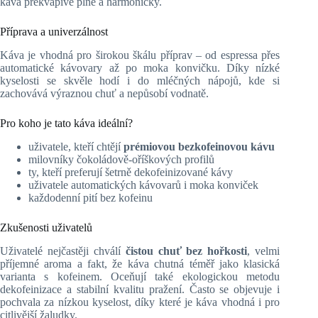
káva překvapivě plně a harmonicky.
Příprava a univerzálnost
Káva je vhodná pro širokou škálu příprav – od espressa přes
automatické kávovary až po moka konvičku. Díky nízké
kyselosti se skvěle hodí i do mléčných nápojů, kde si
zachovává výraznou chuť a nepůsobí vodnatě.
Pro koho je tato káva ideální?
uživatele, kteří chtějí
prémiovou bezkofeinovou kávu
milovníky čokoládově‑oříškových profilů
ty, kteří preferují šetrně dekofeinizované kávy
uživatele automatických kávovarů i moka konviček
každodenní pití bez kofeinu
Zkušenosti uživatelů
Uživatelé nejčastěji chválí
čistou chuť bez hořkosti
, velmi
příjemné aroma a fakt, že káva chutná téměř jako klasická
varianta s kofeinem. Oceňují také ekologickou metodu
dekofeinizace a stabilní kvalitu pražení. Často se objevuje i
pochvala za nízkou kyselost, díky které je káva vhodná i pro
citlivější žaludky.