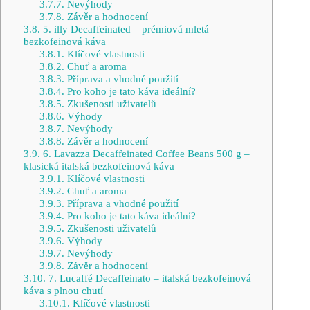
3.7.7.
Nevýhody
3.7.8.
Závěr a hodnocení
3.8.
5. illy Decaffeinated – prémiová mletá
bezkofeinová káva
3.8.1.
Klíčové vlastnosti
3.8.2.
Chuť a aroma
3.8.3.
Příprava a vhodné použití
3.8.4.
Pro koho je tato káva ideální?
3.8.5.
Zkušenosti uživatelů
3.8.6.
Výhody
3.8.7.
Nevýhody
3.8.8.
Závěr a hodnocení
3.9.
6. Lavazza Decaffeinated Coffee Beans 500 g –
klasická italská bezkofeinová káva
3.9.1.
Klíčové vlastnosti
3.9.2.
Chuť a aroma
3.9.3.
Příprava a vhodné použití
3.9.4.
Pro koho je tato káva ideální?
3.9.5.
Zkušenosti uživatelů
3.9.6.
Výhody
3.9.7.
Nevýhody
3.9.8.
Závěr a hodnocení
3.10.
7. Lucaffé Decaffeinato – italská bezkofeinová
káva s plnou chutí
3.10.1.
Klíčové vlastnosti