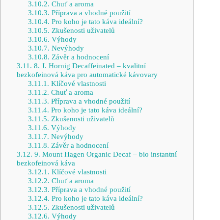
3.10.2.
Chuť a aroma
3.10.3.
Příprava a vhodné použití
3.10.4.
Pro koho je tato káva ideální?
3.10.5.
Zkušenosti uživatelů
3.10.6.
Výhody
3.10.7.
Nevýhody
3.10.8.
Závěr a hodnocení
3.11.
8. J. Hornig Decaffeinated – kvalitní
bezkofeinová káva pro automatické kávovary
3.11.1.
Klíčové vlastnosti
3.11.2.
Chuť a aroma
3.11.3.
Příprava a vhodné použití
3.11.4.
Pro koho je tato káva ideální?
3.11.5.
Zkušenosti uživatelů
3.11.6.
Výhody
3.11.7.
Nevýhody
3.11.8.
Závěr a hodnocení
3.12.
9. Mount Hagen Organic Decaf – bio instantní
bezkofeinová káva
3.12.1.
Klíčové vlastnosti
3.12.2.
Chuť a aroma
3.12.3.
Příprava a vhodné použití
3.12.4.
Pro koho je tato káva ideální?
3.12.5.
Zkušenosti uživatelů
3.12.6.
Výhody