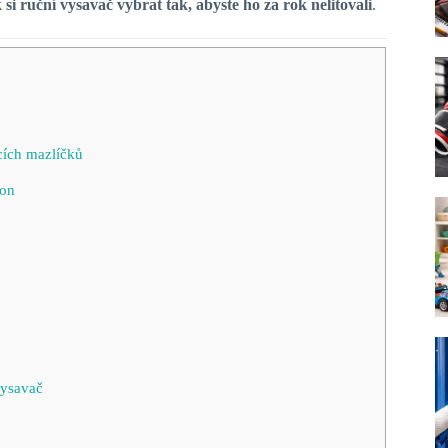
 si ruční vysavač vybrat tak, abyste ho za rok nelitovali
.
cích mazlíčků
on
ysavač