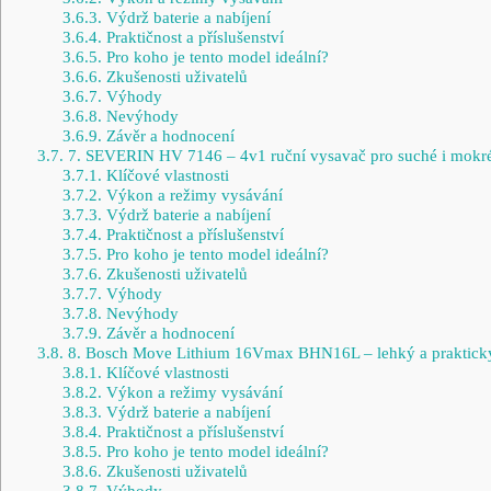
3.6.3.
Výdrž baterie a nabíjení
3.6.4.
Praktičnost a příslušenství
3.6.5.
Pro koho je tento model ideální?
3.6.6.
Zkušenosti uživatelů
3.6.7.
Výhody
3.6.8.
Nevýhody
3.6.9.
Závěr a hodnocení
3.7.
7. SEVERIN HV 7146 – 4v1 ruční vysavač pro suché i mokr
3.7.1.
Klíčové vlastnosti
3.7.2.
Výkon a režimy vysávání
3.7.3.
Výdrž baterie a nabíjení
3.7.4.
Praktičnost a příslušenství
3.7.5.
Pro koho je tento model ideální?
3.7.6.
Zkušenosti uživatelů
3.7.7.
Výhody
3.7.8.
Nevýhody
3.7.9.
Závěr a hodnocení
3.8.
8. Bosch Move Lithium 16Vmax BHN16L – lehký a praktický 
3.8.1.
Klíčové vlastnosti
3.8.2.
Výkon a režimy vysávání
3.8.3.
Výdrž baterie a nabíjení
3.8.4.
Praktičnost a příslušenství
3.8.5.
Pro koho je tento model ideální?
3.8.6.
Zkušenosti uživatelů
3.8.7.
Výhody