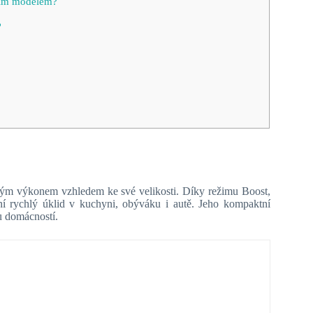
ním modelem?
?
ným výkonem vzhledem ke své velikosti. Díky režimu Boost,
nní rychlý úklid v kuchyni, obýváku i autě. Jeho kompaktní
nu domácností.