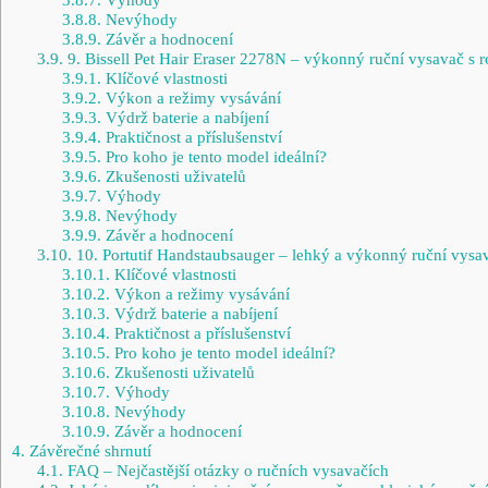
3.8.8.
Nevýhody
3.8.9.
Závěr a hodnocení
3.9.
9. Bissell Pet Hair Eraser 2278N – výkonný ruční vysavač s 
3.9.1.
Klíčové vlastnosti
3.9.2.
Výkon a režimy vysávání
3.9.3.
Výdrž baterie a nabíjení
3.9.4.
Praktičnost a příslušenství
3.9.5.
Pro koho je tento model ideální?
3.9.6.
Zkušenosti uživatelů
3.9.7.
Výhody
3.9.8.
Nevýhody
3.9.9.
Závěr a hodnocení
3.10.
10. Portutif Handstaubsauger – lehký a výkonný ruční vysa
3.10.1.
Klíčové vlastnosti
3.10.2.
Výkon a režimy vysávání
3.10.3.
Výdrž baterie a nabíjení
3.10.4.
Praktičnost a příslušenství
3.10.5.
Pro koho je tento model ideální?
3.10.6.
Zkušenosti uživatelů
3.10.7.
Výhody
3.10.8.
Nevýhody
3.10.9.
Závěr a hodnocení
4.
Závěrečné shrnutí
4.1.
FAQ – Nejčastější otázky o ručních vysavačích