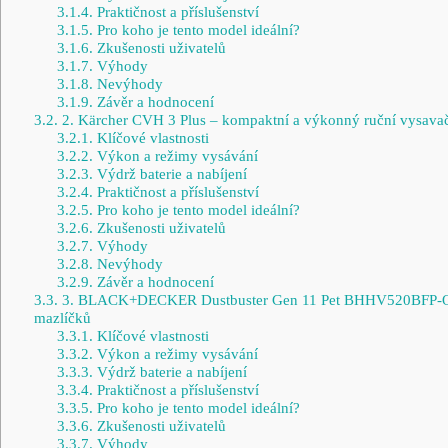
3.1.4.
Praktičnost a příslušenství
3.1.5.
Pro koho je tento model ideální?
3.1.6.
Zkušenosti uživatelů
3.1.7.
Výhody
3.1.8.
Nevýhody
3.1.9.
Závěr a hodnocení
3.2.
2. Kärcher CVH 3 Plus – kompaktní a výkonný ruční vysava
3.2.1.
Klíčové vlastnosti
3.2.2.
Výkon a režimy vysávání
3.2.3.
Výdrž baterie a nabíjení
3.2.4.
Praktičnost a příslušenství
3.2.5.
Pro koho je tento model ideální?
3.2.6.
Zkušenosti uživatelů
3.2.7.
Výhody
3.2.8.
Nevýhody
3.2.9.
Závěr a hodnocení
3.3.
3. BLACK+DECKER Dustbuster Gen 11 Pet BHHV520BFP-QW 
mazlíčků
3.3.1.
Klíčové vlastnosti
3.3.2.
Výkon a režimy vysávání
3.3.3.
Výdrž baterie a nabíjení
3.3.4.
Praktičnost a příslušenství
3.3.5.
Pro koho je tento model ideální?
3.3.6.
Zkušenosti uživatelů
3.3.7.
Výhody