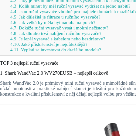
4.2.
Jaký je rozdíl mezi mini ručním vysavačem a klasickým ruč
4.3.
Kolik minut by měl ruční vysavač vydržet na jedno nabití?
4.4.
Jsou ruční vysavače vhodné pro majitele domácích mazlíčků
4.5.
Jak důležitá je filtrace u ručního vysavače?
4.6.
Jak velká by měla být nádoba na prach?
4.7.
Dokáže ruční vysavač vysát i mokré nečistoty?
4.8.
Jak dlouho trvá nabíjení ručního vysavače?
4.9.
Je lepší vysavač s kabelom nebo bezdrátový?
4.10.
Jaké příslušenství je nejdůležitější?
4.11.
Vyplatí se investovat do dražšího modelu?
TOP 3 nejlepší ruční vysavače
1. Shark WandVac 2.0 WV270EUSB – nejlepší celkově
Shark WandVac 2.0 je prémiový mini ruční vysavač s mimořádně sil
nízké hmotnosti a praktické nabíjecí stanici je ideální pro každode
konstrukce a kvalitní příslušenství z něj dělají nejlepší volbu pro větši