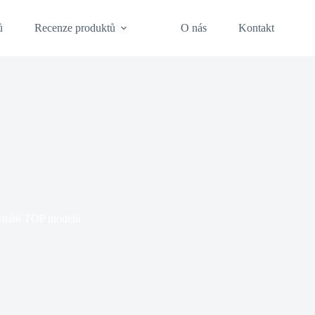
ů
Recenze produktů
O nás
Kontakt
rovnání TOP modelů